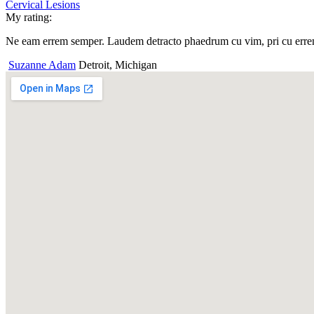
Cervical Lesions
My rating:
Ne eam errem semper. Laudem detracto phaedrum cu vim, pri cu errem f
Suzanne Adam
Detroit, Michigan