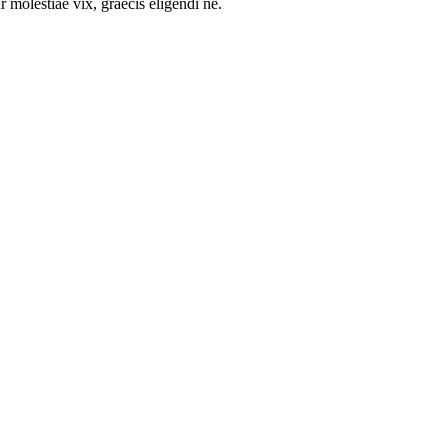
 molestiae vix, graecis eligendi ne.