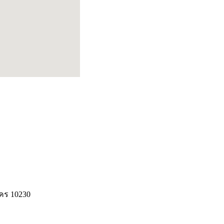
how to copy google map
นคร 10230